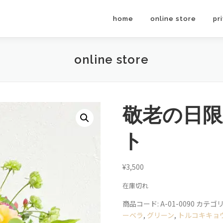
home
online store
pr
online store
敬老の日
ト
¥
3,500
在庫切れ
商品コード:
A-01-0090
カテゴリ
ーベラ
,
グリーン
,
トルコキキョ