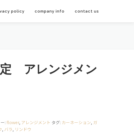
ivacy policy
company info
contact us
限定 アレンジメン
ー:
flower
,
アレンジメント
タグ:
カーネーション
,
ガ
ウ
,
バラ
,
リンドウ