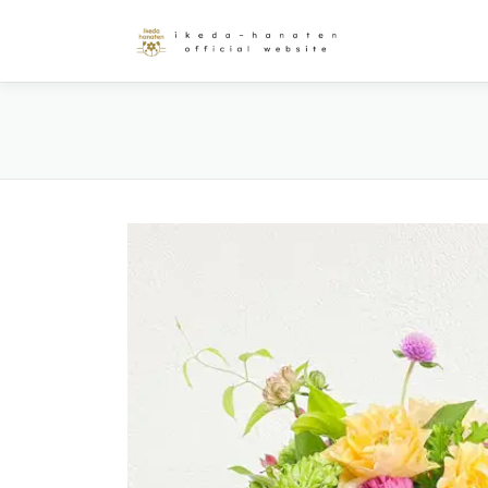
コ
ン
テ
ン
ツ
へ
ス
キ
ッ
プ